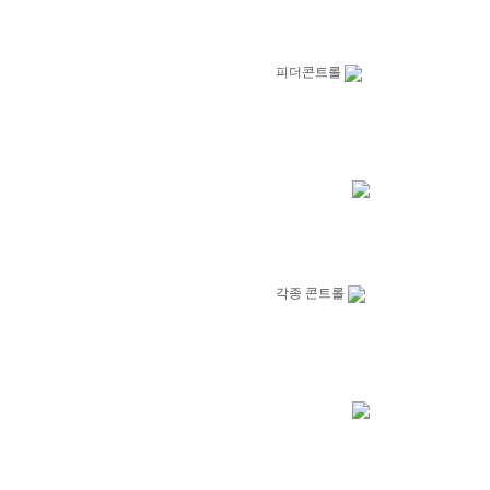
피더콘트롤
각종 콘트롤